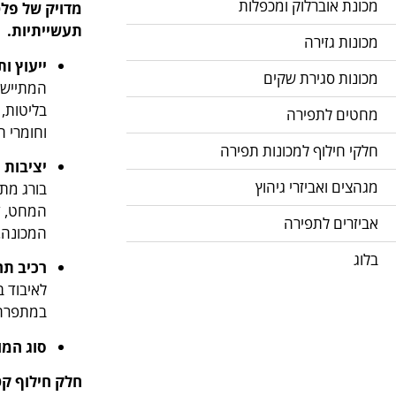
מכונת אוברלוק ומכפלות
מדויק של פל
תעשייתיות.
מכונות גזירה
ייעוץ ות
מכונות סגירת שקים
המתיישב
בליטות, 
מחטים לתפירה
וחומרי ה
חלקי חילוף למכונות תפירה
יציבות 
מגהצים ואביזרי גיהוץ
בורג מתא
המחט, דב
אביזרים לתפירה
המכונה.
בלוג
רכיב תח
לאיבוד ב
במתפרה א
סוג המו
חלק חילוף קט