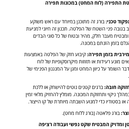
טת התפירה (לוח המחט) במכונות תפירה
פקוד טכני:
בורג זה מתוכנן במיוחד עם ראש משוקע
 בגובה פני השטח של הפלטה. תכנון זה חיוני למניעת
ומבטיח מעבר חלק, מהיר ובטוח של כל סוגי הבדים
גלם בזמן הזנתם במכונה.
מירבית בזמן תפירה:
קיבוע חזק של הפלטה באמצעות
ים מונע רעידות או תזוזות מיקרוסקופיות של לוח
ר השומר על כיוון המחט ומגן על המנגנון הפנימי של
זוקה חובה:
ברגים קטנים נוטים להישחק או ללכת
מהלך ניקוי ותחזוקת המכונה. מומלץ להחזיק מלאי זמין
ו בסטודיו כדי למנוע השבתה מיותרת של קו הייצור.
צר:
בורג פלאטה (בורג ללוח מחט).
ן ומדויק המבטיח שקט נפשי ועבודה רציפה