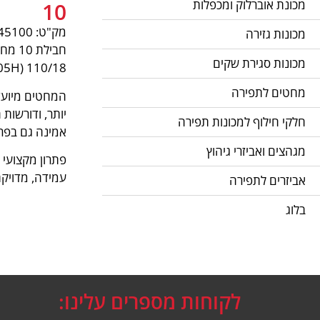
מכונת אוברלוק ומכפלות
10
מק"ט: pnum-45100
מכונות גזירה
מכונות סגירת שקים
110/18 (130/705H), המתאימות למכונות תפירה ביתיות.
מחטים לתפירה
המחטים מיועדו
יותר, ודורשות
חלקי חילוף למכונות תפירה
אמינה גם בפרו
מגהצים ואביזרי גיהוץ
פתרון מקצועי 
עמידה, מדויקת
אביזרים לתפירה
בלוג
לקוחות מספרים עלינו: