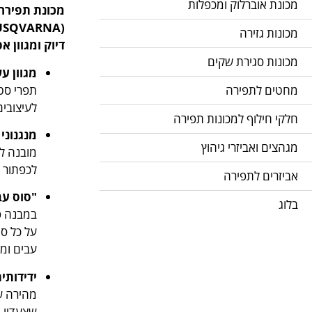
מכונת אוברלוק ומכפלות
מכונת תפירה
מכונות גזירה
דיוק ומגוון 
מכונות סגירת שקים
מגוון עשיר של 2
תפרי סטר
מחטים לתפירה
לעיצובים
חלקי חילוף למכונות תפירה
מנגנוני
מגהצים ואביזרי גיהוץ
מובנה ל
לכפתור 
אביזרים לתפירה
"סוס עב
בלוג
במבנה פ
על כל סו
עבים ומו
ידידותי
מהירה של
שצעדיו ה