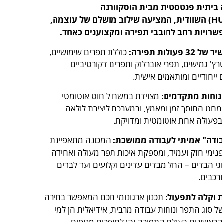
 ביתית פנטסטית מבית הוסקוורנה
(HUSQVARNA) השוודית, המציעה שילוב מושלם של עוצמה,
אפשרויות רחב לחובבי תפירה ומקצוענים כאחד.
3 פעולות תפירה:
כוללת תפרים שימושיים,
ץ' גמישים, תפרי אוברלוק ותפרים דקורטיביים
 ייחודיים ומותאמים אישית.
 נוחות מתקדמים:
מצוידת במשחיל חוט אוטומטי
מחט החוסך זמן ומאמץ, ובמערכת ליצירת לולאה
בפעולה אחת אוטומטית ומדויקת.
ודה" אמיתי לעבודה ממושכת:
המכונה מתאפיינת
נימי חזק ועמיד, ומספקת איכות תפר מעולה ואחידה
גי הבדים – החל מבדים עדינים וקלועים ועד לבדים
רכבים.
ת וקלה לתפעול:
תכנון ארגונומי חכם המאפשר בחירה
 סוג התפר ונוחות עבודה מרבית, אידיאלית הן למי
ראשונים בעולם התפירה והן לתופרים מנוסים.