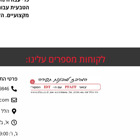
הטבעית עבור 
מקצועיים. הזמ
לקוחות מספרים עלינו:
פרטי הת
9846
.com
הלל יפה 6
א', ב', ד',
ג', ו': 9:00 – 13:00