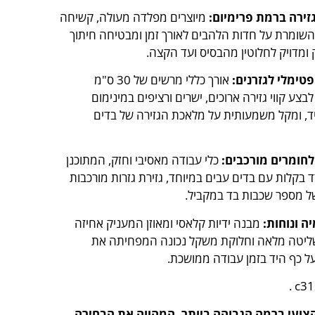
גזירה ברמת פרימיום:
מיוצרים מפלדה מעולה, קשיחה
השומרת על חדות הלהבים לאורך זמן ומבטיחה חיתוך
 ומדויק לחלוטין מהבסיס ועד הקצה.
פטימלי לגזרנים:
אורך כללי מרשים של 30 ס"מ
צע קווי גזירה ארוכים, ישרים ורציפים במינימום
יד, ומקל משמעותית על מלאכת הגזירה של בדים
חומרים מורכבים:
כלי עבודה מאסיבי וחזק, המתוכנן
בקלות עם בדים עבים במיוחד, גזירת גזרות מורכבות
של מספר שכבות בד במקביל.
ה ונוחות:
מבנה ידיות קלאסי ומאוזן המעניק אחיזה
שליטה מלאה וחלוקת משקל נכונה המפחיתה את
ל כף היד בזמן עבודה ממושכת.
צועי ברמה הגבוהה ביותר, המהווה את הבחירה