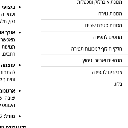
מכונת אוברלוק ומכפלות
ביצועי 
מכונות גזירה
ועמידה 
נקי, חלק
מכונות סגירת שקים
אורך או
מחטים לתפירה
מאפשר לב
תנועות 
חלקי חילוף למכונות תפירה
רחבים.
מגהצים ואביזרי גיהוץ
עוצמה ל
אביזרים לתפירה
להתמודד 
וחיתוך 
בלוג
ארגונומי
יציבה, 
העומס ע
מודל:
c312 .
כלי עבודה מק