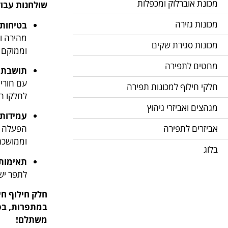
מכונת אוברלוק ומכפלות
שולחנות עבוד
מכונות גזירה
בטיחות 
מהירה ו
מכונות סגירת שקים
וממוקם 
מחטים לתפירה
תושבת 
עם חורי
חלקי חילוף למכונות תפירה
לחלקו ה
מגהצים ואביזרי גיהוץ
עמידות 
אביזרים לתפירה
הפעלה שח
וממושכת 
בלוג
תאימות
לתפר ישר
חלק חילוף חי
במתפרות, בסט
משתלם!