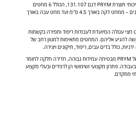
סט מחטי יד איכותי תוצרת PRYM דגם 131.107, הכולל 6 מחטים
באורכים משתנים – ממחט דקה באורך 4.5 ס"מ ועד מחט עבה באורך
חצי עגולה המיועדת לעבודות ריפוד ותפירה בקשתות
שה להגיע אליהם. המחטים מתאימות למגוון רחב של
דניות, כולל בדים עבים, ריפוד, תיקונים ויצירה.
איכות הייצור של PRYM מבטיחה עמידות גבוהה, חדירה חלקה לחומר
עבודה. פתרון מקצועי ושימושי הן לרפדים ובעלי מקצוע
תי מתקדם.