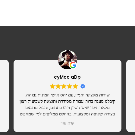
cyMcc aDp
שירות מקצועי ואמין, עם יחס אישי וזמינות גבוהה.
קיבלנו מענה ברור, עבודה מסודרת ותוצאה לשביעות רצון
מלאה. ניכר שיש ניסיון וידע בתחום, והכול מתבצע
בצורה שקופה ומקצועית. בהחלט ממליצים למי שמחפש
ספק רציני שאפשר לסמוך עליו.
קרא עוד