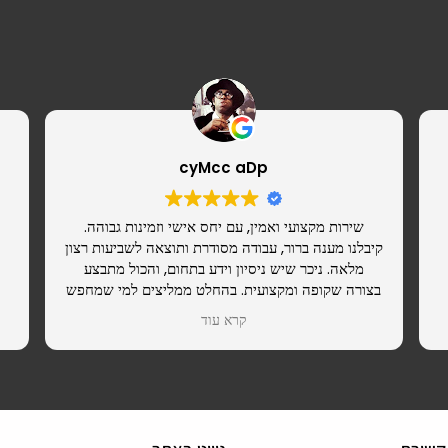
cyMcc aDp
שירות מקצועי ואמין, עם יחס אישי וזמינות גבוהה.
קיבלנו מענה ברור, עבודה מסודרת ותוצאה לשביעות רצון
מלאה. ניכר שיש ניסיון וידע בתחום, והכול מתבצע
בצורה שקופה ומקצועית. בהחלט ממליצים למי שמחפש
ספק רציני שאפשר לסמוך עליו.
קרא עוד