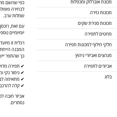
מכונת אוברלוק ומכפלות
כפי שהשם מרמז
לבחירה פופולר
מכונות גזירה
שמלות ערב.
מכונות סגירת שקים
עם זאת, רוכסן
יומיומיים נוספ
מחטים לתפירה
רגלית זו מיוע
חלקי חילוף למכונות תפירה
המבנה הייחודי
מגהצים ואביזרי גיהוץ
כך שהתפר יישב
אביזרים לתפירה
✔ תפירה מדויק
✔ גימור נקי ומ
בלוג
✔ מתאימה לבגד
✔ קלה להרכבה
אביזר חובה לכ
נסתרים.