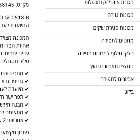
מכונת אוברלוק ומכפלות
מק"ט: pnum-38145
מכונות גזירה
המיועדת לעבודו
מכונות סגירת שקים
מחטים לתפירה
אחיזת הבד ומ
עבים יחסית. ב
חלקי חילוף למכונות תפירה
סלילים גדולים 
מגהצים ואביזרי גיהוץ
✔ מחט הולכת –
אביזרים לתפירה
✔ גרייפר גדול
✔ מיועדת לעבו
בלוג
✔ תפר ישר חזק
✔ מבנה תעשיי
✔ מתאימה לריפ
✔ אחריות: 2 שנים
פתרון מקצועי 