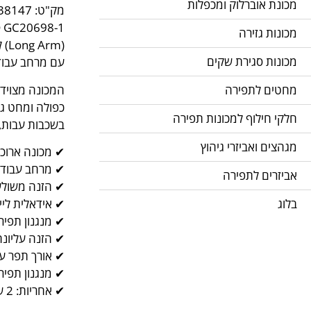
מכונת אוברלוק ומכפלות
מק"ט: pnum-38147
מכונות גזירה
(m
מכונות סגירת שקים
עם מרחב עבודה
המכונה מצוידת
מחטים לתפירה
כפולה ומחט גו
חלקי חילוף למכונות תפירה
בשכבות עבות, 
מגהצים ואביזרי גיהוץ
✔ מכונה ארוכת
✔ מרחב עבודה מימ
אביזרים לתפירה
✔ הזנה משולשת
בלוג
✔ אידאלית לייצ
✔ מנגנון תפירה
✔ הזנה עליונה
✔ אורך תפר עד 9 מ
✔ מנגנון תפירה
✔ אחריות: 2 שנים